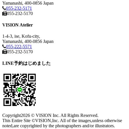
Yamanashi, 400-0856 Japan
055-232-5171
055-232-5170
VISION Atelier
1-4-3, ise, Kofu-city,
Yamanashi, 400-0856 Japan
055-222-5571
055-232-5170
LINE予約はじめました
Copyright
2026 © VISION Inc. All Rights Reserved.
This Entire Site ©VISION,Inc. All of the images,unless otherwise
noted,are copyrighted by the photographers and/or illustrators.