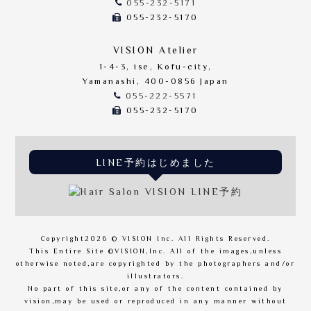
055-232-5171
055-232-5170
VISION Atelier
1-4-3, ise, Kofu-city,
Yamanashi, 400-0856 Japan
055-222-5571
055-232-5170
LINE予約はじめました
Copyright
2026 © VISION Inc. All Rights Reserved.
This Entire Site ©VISION,Inc. All of the images,unless
otherwise noted,are copyrighted by the photographers and/or
illustrators.
No part of this site,or any of the content contained by
vision,may be used or reproduced in any manner without