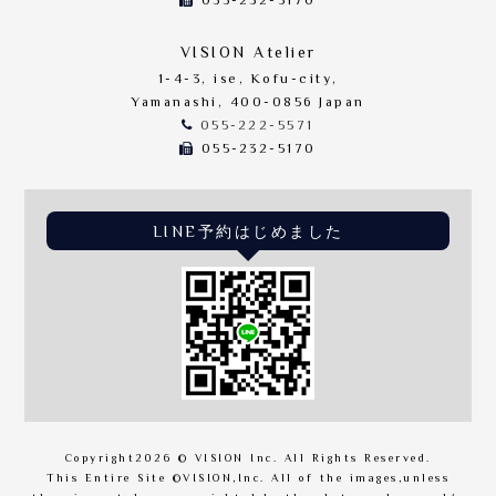
055-232-5170
VISION Atelier
1-4-3, ise, Kofu-city,
Yamanashi, 400-0856 Japan
055-222-5571
055-232-5170
LINE予約はじめました
Copyright
2026 © VISION Inc. All Rights Reserved.
This Entire Site ©VISION,Inc. All of the images,unless