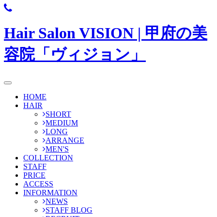
Hair Salon VISION | 甲府の美
容院「ヴィジョン」
HOME
HAIR
SHORT
MEDIUM
LONG
ARRANGE
MEN'S
COLLECTION
STAFF
PRICE
ACCESS
INFORMATION
NEWS
STAFF BLOG